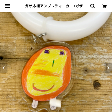
ガザ応援アンブレラマーカー（ガザの
子どもの絵） | パレスチナ刺繍タトリ
ーズ