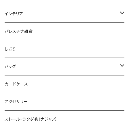
グリーティングカード
財布
インテリア
ポーチ
ランチョンマット
パレスチナ雑貨
メガネ・ペンケース
タペストリー
しおり
クッション
バッグ
コースター
クラッチバック
カードケース
トートバッグ
アクセサリー
ショルダーバッグ
ストール・ラクダ毛（ナジャフ）