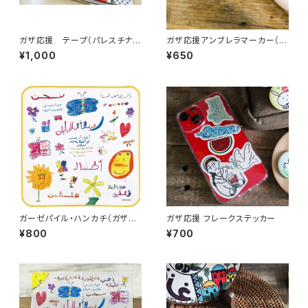
ガザ応援 テープ（パレスチナゆ
ガザ応援アンブレラマーカー（ガ
かりのモチーフ）
ザ）
¥1,000
¥650
ガーゼパイル・ハンカチ（ガザの
ガザ応援 フレークステッカー
子どもからの絵手紙）
¥800
¥700