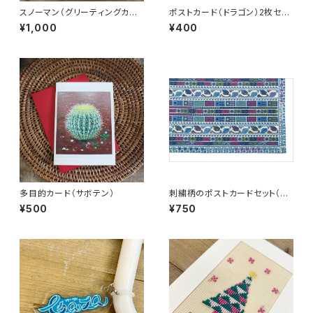
スノーマン（グリーティングカー
ポストカード（ドラゴン）2枚セッ
ド）
ト
¥1,000
¥400
多目的カード（サボテン）
刺繍柄のポストカードセット（5
種各1枚）
¥500
¥750