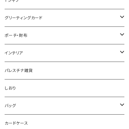
Tシャツ
グリーティングカード
クリスマスカード
ポーチ・財布
グリーティングカード
財布
インテリア
ポーチ
ランチョンマット
パレスチナ雑貨
メガネ・ペンケース
タペストリー
しおり
クッション
バッグ
コースター
クラッチバック
カードケース