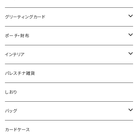
グリーティングカード
クリスマスカード
ポーチ・財布
グリーティングカード
財布
インテリア
ポーチ
ランチョンマット
パレスチナ雑貨
メガネ・ペンケース
タペストリー
しおり
クッション
バッグ
コースター
クラッチバック
カードケース