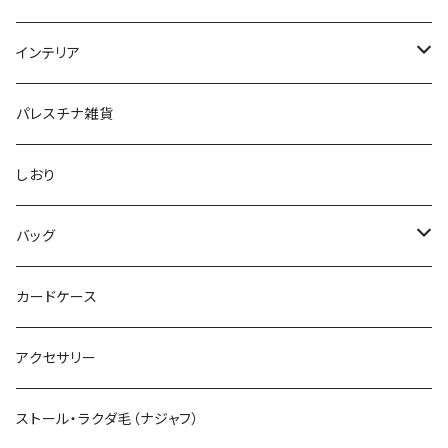
グリーティングカード
財布
インテリア
ポーチ
ランチョンマット
パレスチナ雑貨
メガネ・ペンケース
タペストリー
しおり
クッション
バッグ
コースター
クラッチバック
カードケース
トートバッグ
アクセサリー
ショルダーバッグ
ストール・ラクダ毛（ナジャフ）