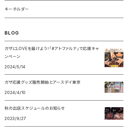
ポシェット
キーホルダー
サコッシュ
BLOG
ガザにLOVEを届けよう！「#アトファルナ」で応援キャ
ンペーン
2024/5/14
ガザ応援グッズ販売開始とアースデイ東京
2024/4/10
秋の出店スケジュールのお知らせ
2023/9/27