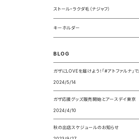
ショルダーバッグ
ストール・ラクダ毛（ナジャフ）
ポシェット
キーホルダー
サコッシュ
BLOG
ガザにLOVEを届けよう！「#アトファルナ
2024/5/14
ガザ応援グッズ販売開始とアースデイ東京
2024/4/10
秋の出店スケジュールのお知らせ
2023/9/27