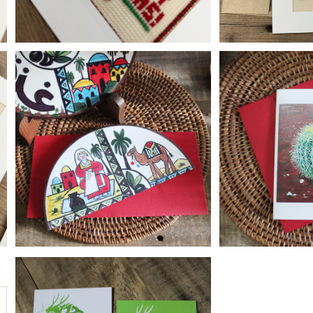
多目的カード（ガザの絵皿）
多目的カー
¥600
¥