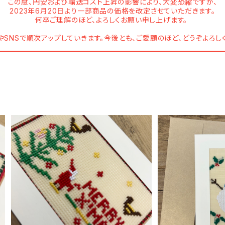
この度、円安および輸送コスト上昇の影響により、大変恐縮ですが、
2023年6月20日より一部商品の価格を改定させていただきます。
何卒ご理解のほど、よろしくお願い申し上げます。
SNSで順次アップしていきます。今後とも、ご愛顧のほど、どうぞよろし
SOLD OUT
スノーマン（グリ
MERRY X‘MAS！（クリスマスカード）
¥1
¥1,000