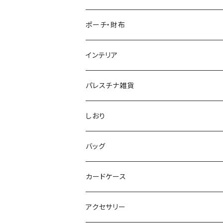
クリスマスカード
ポーチ・財布
グリーティングカード
財布
インテリア
ポーチ
ランチョンマット
パレスチナ雑貨
メガネ・ペンケース
タペストリー
しおり
クッション
バッグ
コースター
クラッチバック
カードケース
トートバッグ
アクセサリー